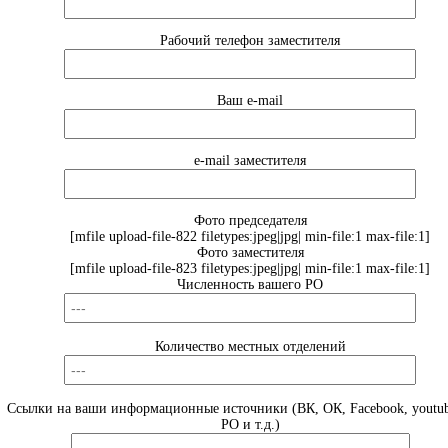
Рабочий телефон заместителя
Ваш e-mail
e-mail заместителя
Фото председателя
[mfile upload-file-822 filetypes:jpeg|jpg| min-file:1 max-file:1]
Фото заместителя
[mfile upload-file-823 filetypes:jpeg|jpg| min-file:1 max-file:1]
Численность вашего РО
Количество местных отделений
Ссылки на ваши информационные источники (ВК, ОК, Facebook, youtub
РО и т.д.)