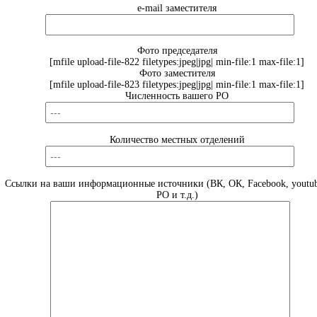
e-mail заместителя
Фото председателя
[mfile upload-file-822 filetypes:jpeg|jpg| min-file:1 max-file:1]
Фото заместителя
[mfile upload-file-823 filetypes:jpeg|jpg| min-file:1 max-file:1]
Численность вашего РО
Количество местных отделений
Ссылки на ваши информационные источники (ВК, ОК, Facebook, youtub
РО и т.д.)