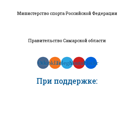
Министерство спорта Российской Федерации
Правительство Самарской области
Odnoklassniki
Vk
Telegram
Youtube
Flickr
При поддержке: