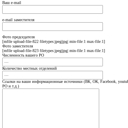
Ваш e-mail
e-mail заместителя
Фото председателя
[mfile upload-file-822 filetypes:jpeg|jpg| min-file:1 max-file:1]
Фото заместителя
[mfile upload-file-823 filetypes:jpeg|jpg| min-file:1 max-file:1]
Численность вашего РО
Количество местных отделений
Ссылки на ваши информационные источники (ВК, ОК, Facebook, youtub
РО и т.д.)