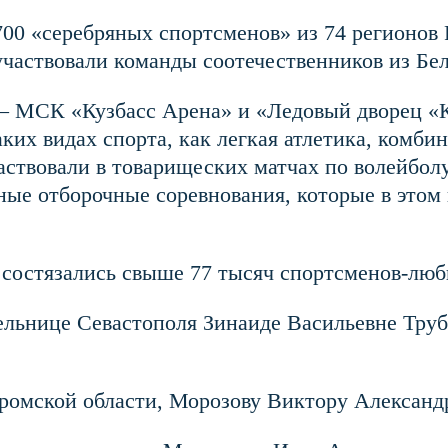
00 «серебряных спортсменов» из 74 регионов 
участвовали команды соотечественников из Бе
– МСК «Кузбасс Арена» и «Ледовый дворец «
аких видах спорта, как легкая атлетика, комб
участвовали в товарищеских матчах по волейб
е отборочные соревнования, которые в этом г
х состязались свыше 77 тысяч спортсменов-люб
льнице Севастополя Зинаиде Васильевне Труб
омской области, Морозову Виктору Александр