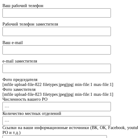
Ваш рабочий телефон
Рабочий телефон заместителя
Ваш e-mail
e-mail заместителя
Фото председателя
[mfile upload-file-822 filetypes:jpeg|jpg| min-file:1 max-file:1]
Фото заместителя
[mfile upload-file-823 filetypes:jpeg|jpg| min-file:1 max-file:1]
Численность вашего РО
Количество местных отделений
Ссылки на ваши информационные источники (ВК, ОК, Facebook, youtub
РО и т.д.)