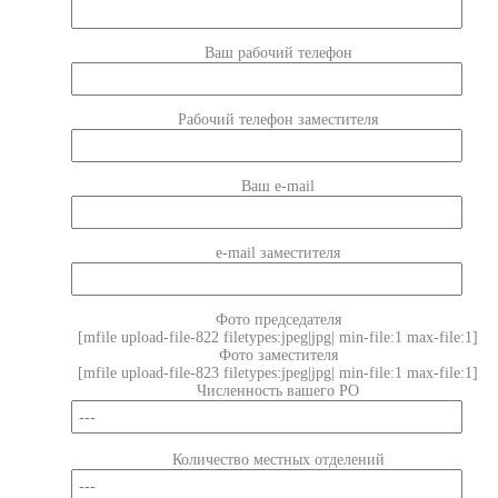
Ваш рабочий телефон
Рабочий телефон заместителя
Ваш e-mail
e-mail заместителя
Фото председателя
[mfile upload-file-822 filetypes:jpeg|jpg| min-file:1 max-file:1]
Фото заместителя
[mfile upload-file-823 filetypes:jpeg|jpg| min-file:1 max-file:1]
Численность вашего РО
Количество местных отделений