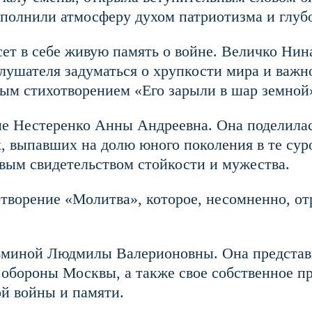
полнили атмосферу духом патриотизма и глубо
есет в себе живую память о войне. Величко Ни
слушателя задуматься о хрупкости мира и важн
ым стихотворением «Его зарыли в шар земной»
ие Нестеренко Анны Андреевна. Она поделил
х, выпавших на долю юного поколения в те сур
вым свидетельством стойкости и мужества.
творение «Молитва», которое, несомненно, от
ьминой Людмилы Валерионовны. Она представи
обороны Москвы, а также свое собственное пр
й войны и памяти.