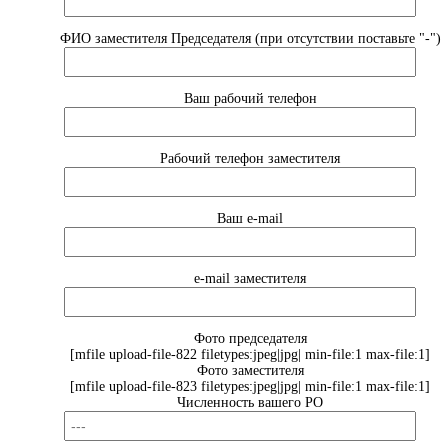
ФИО заместителя Председателя (при отсутствии поставьте "-")
Ваш рабочий телефон
Рабочий телефон заместителя
Ваш e-mail
e-mail заместителя
Фото председателя
[mfile upload-file-822 filetypes:jpeg|jpg| min-file:1 max-file:1]
Фото заместителя
[mfile upload-file-823 filetypes:jpeg|jpg| min-file:1 max-file:1]
Численность вашего РО