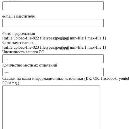
e-mail заместителя
Фото председателя
[mfile upload-file-822 filetypes:jpeg|jpg| min-file:1 max-file:1]
Фото заместителя
[mfile upload-file-823 filetypes:jpeg|jpg| min-file:1 max-file:1]
Численность вашего РО
Количество местных отделений
Ссылки на ваши информационные источники (ВК, ОК, Facebook, youtub
РО и т.д.)