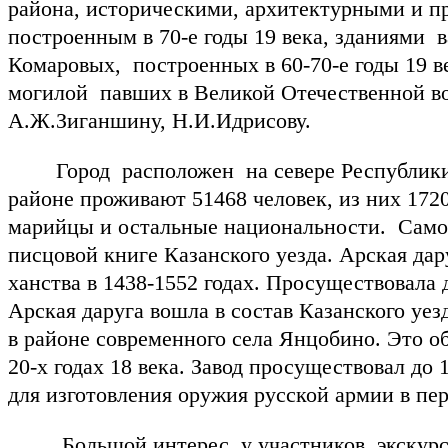
района, историческими, архитектурными и 
построенным в 70-е годы 19 века, зданиями 
Комаровых, построенных в 60-70-е годы 19 в
могилой павших в Великой Отечественной во
А.Ж.Зиганшину, Н.И.Идрисову.
Город расположен на севере Республики Та
районе проживают 51468 человек, из них 1720
марийцы и остальные национальности. Самое 
писцовой книге Казанского уезда. Арская дар
ханства в 1438-1552 годах. Просуществовала 
Арская даруга вошла в состав Казанского уе
в районе современного села Янцобино. Это о
20-х годах 18 века. Завод просуществовал до 
для изготовления оружия русской армии в пе
Большой интерес у участников экскурсии