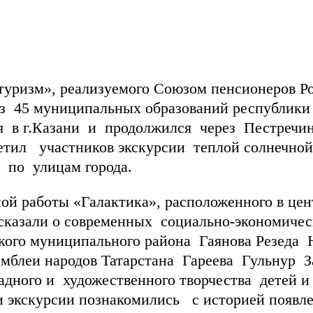
туризм», реализуемого Союзом пенсионеров Ро
з 45 муниципальных образований республики
я в г.Казани и продолжился через Пестречи
етил участников экскурсии теплой солнечно
 по улицам города.
аботы «Галактика», расположенного в центр
ссказали о современных социально-экономиче
кого муниципального района Гаянова Резеда 
амблеи народов Татарстана Гареева Гульнур 
дного и художественного творчества детей и 
ки экскурсии познакомились с историей появл