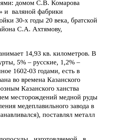
тями: домом С.В. Комарова
х» и валяной фабрики
йки 30-х годы 20 века, братской
йона С.А. Ахтямову,
имает 14,93 кв. километров. В
урты, 5% – русские, 1,2% –
ое 1602-03 годами, есть в
вана во времена Казанского
розным Казанского ханства
ытием месторождений медной руды
ления медеплавильного завода в
танавливался), поставлял металл
лопосуды, изготовляемой в