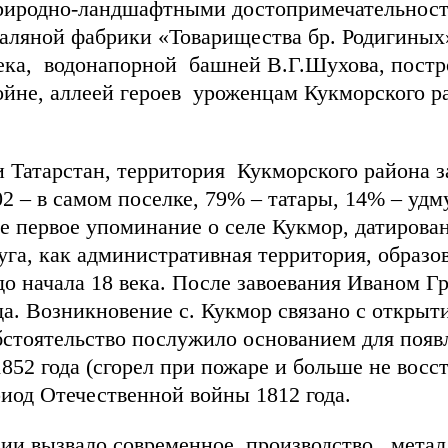
природно-ландшафтными достопримечательнос
валяной фабрики «Товарищества бр. Родигины
ека, водонапорной башней В.Г.Шухова, постро
йне, аллеей героев уроженцам Кукморского ра
тарстан, территория Кукморского района зан
2 – в самом поселке, 79% – татары, 14% – удм
первое упоминание о селе Кукмор, датированн
уга, как административная территория, образо
до начала 18 века. После завоевания Иваном Г
зда. Возникновение с. Кукмор связано с откр
бстоятельство послужило основанием для появ
1852 года (сгорел при пожаре и больше не восс
риод Отечественной войны 1812 года.
 вызвало современное производство метал