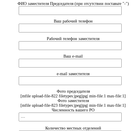
ФИО заместителя Председателя (при отсутствии поставьте "-")
Ваш рабочий телефон
Рабочий телефон заместителя
Ваш e-mail
e-mail заместителя
Фото председателя
[mfile upload-file-822 filetypes:jpeg|jpg| min-file:1 max-file:1]
Фото заместителя
[mfile upload-file-823 filetypes:jpeg|jpg| min-file:1 max-file:1]
Численность вашего РО
Количество местных отделений