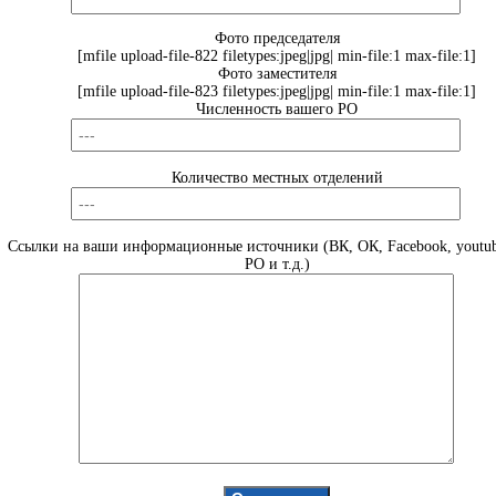
Фото председателя
[mfile upload-file-822 filetypes:jpeg|jpg| min-file:1 max-file:1]
Фото заместителя
[mfile upload-file-823 filetypes:jpeg|jpg| min-file:1 max-file:1]
Численность вашего РО
Количество местных отделений
Ссылки на ваши информационные источники (ВК, ОК, Facebook, youtub
РО и т.д.)