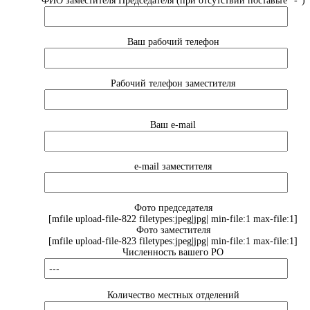
ФИО заместителя Председателя (при отсутствии поставьте "-")
Ваш рабочий телефон
Рабочий телефон заместителя
Ваш e-mail
e-mail заместителя
Фото председателя
[mfile upload-file-822 filetypes:jpeg|jpg| min-file:1 max-file:1]
Фото заместителя
[mfile upload-file-823 filetypes:jpeg|jpg| min-file:1 max-file:1]
Численность вашего РО
Количество местных отделений