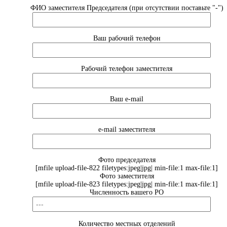
ФИО заместителя Председателя (при отсутствии поставьте "-")
Ваш рабочий телефон
Рабочий телефон заместителя
Ваш e-mail
e-mail заместителя
Фото председателя
[mfile upload-file-822 filetypes:jpeg|jpg| min-file:1 max-file:1]
Фото заместителя
[mfile upload-file-823 filetypes:jpeg|jpg| min-file:1 max-file:1]
Численность вашего РО
Количество местных отделений