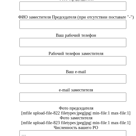
ФИО заместителя Председателя (при отсутствии поставьте "-")
Ваш рабочий телефон
Рабочий телефон заместителя
Ваш e-mail
e-mail заместителя
Фото председателя
[mfile upload-file-822 filetypes:jpeg|jpg| min-file:1 max-file:1]
Фото заместителя
[mfile upload-file-823 filetypes:jpeg|jpg| min-file:1 max-file:1]
Численность вашего РО