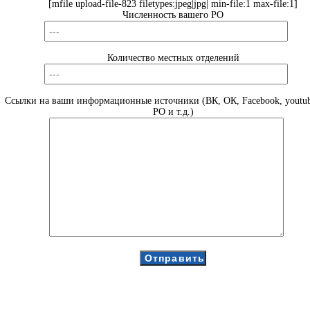
[mfile upload-file-823 filetypes:jpeg|jpg| min-file:1 max-file:1]
Численность вашего РО
Количество местных отделений
Ссылки на ваши информационные источники (ВК, ОК, Facebook, youtub
РО и т.д.)