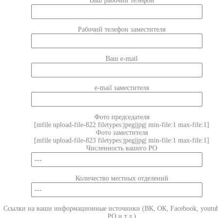
Ваш рабочий телефон
Рабочий телефон заместителя
Ваш e-mail
e-mail заместителя
Фото председателя
[mfile upload-file-822 filetypes:jpeg|jpg| min-file:1 max-file:1]
Фото заместителя
[mfile upload-file-823 filetypes:jpeg|jpg| min-file:1 max-file:1]
Численность вашего РО
Количество местных отделений
Ссылки на ваши информационные источники (ВК, ОК, Facebook, youtub
РО и т.д.)