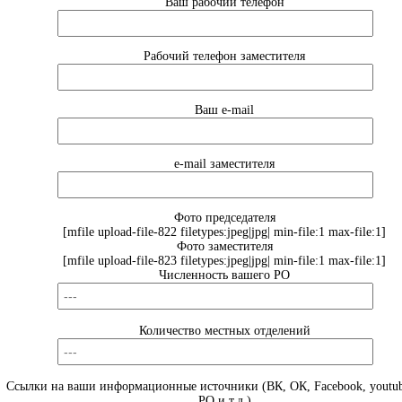
Ваш рабочий телефон
Рабочий телефон заместителя
Ваш e-mail
e-mail заместителя
Фото председателя
[mfile upload-file-822 filetypes:jpeg|jpg| min-file:1 max-file:1]
Фото заместителя
[mfile upload-file-823 filetypes:jpeg|jpg| min-file:1 max-file:1]
Численность вашего РО
Количество местных отделений
Ссылки на ваши информационные источники (ВК, ОК, Facebook, youtub
РО и т.д.)