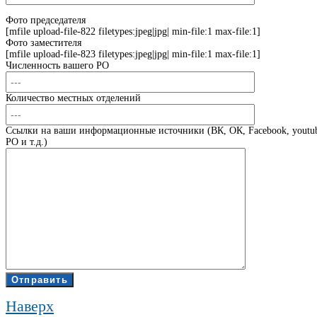
Фото председателя
[mfile upload-file-822 filetypes:jpeg|jpg| min-file:1 max-file:1]
Фото заместителя
[mfile upload-file-823 filetypes:jpeg|jpg| min-file:1 max-file:1]
Численность вашего РО
Количество местных отделений
Ссылки на ваши информационные источники (ВК, ОК, Facebook, youtub
РО и т.д.)
Наверх