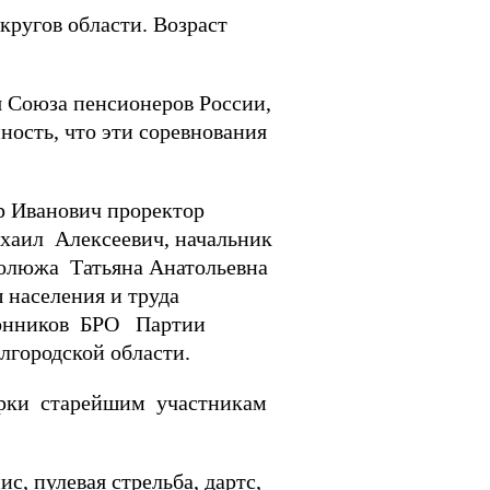
ругов области. Возраст
я Союза пенсионеров России,
ость, что эти соревнования
Иванович проректор
хаил Алексеевич, начальник
олюжа Татьяна Анатольевна
 населения и труда
ронников БРО Партии
городской области.
дарки старейшим участникам
с, пулевая стрельба, дартс,