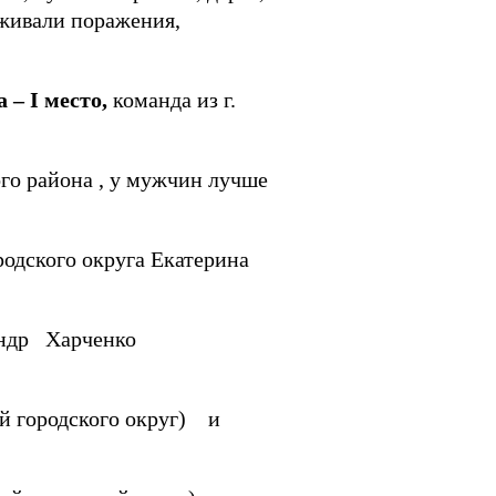
еживали поражения,
а –
I
место,
команда из г.
го района , у мужчин лучше
одского округа Екатерина
андр Харченко
й городского округ) и