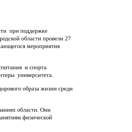
сти при поддержке
родской области провели 27
инающегося мероприятия
спитания и спорта
олонтеры университета.
дорового образа жизни среди
ниях области. Они
занятиям физической