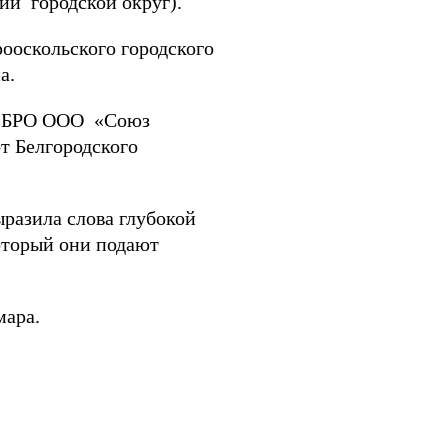
ий городской округ).
ооскольского городского
а.
т БРО ООО «Союз
т Белгородского
разила слова глубокой
который они подают
мара.