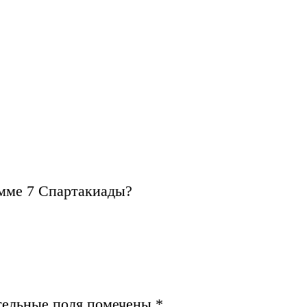
амме 7 Спартакиады?
тельные поля помечены
*