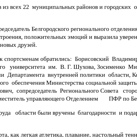
из всех 22 муниципальных районов и городских ок
редседатель Белгородского регионального отделени
троения, положительных эмоций и выразила уверенн
 новых друзей.
ртсменам обратились: Борисовский Владимир 
го университета им. В. Г. Шухова, Зосименко Ми
ми Департамента внутренней политики области, К
ного обеспечения Министерства социальной защиты
ович, сопредседатель Регионального Совета сто
заместитель управляющего Отделением ПФР по Бел
труда области были вручены благодарности и по
, как легкая атлетика, плавание, настольный тенни