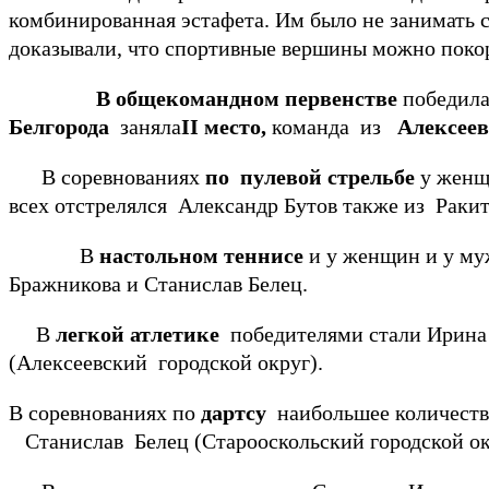
комбинированная эстафета. Им было не занимать 
доказывали, что спортивные вершины можно покор
В общекомандном первенстве
победил
Белгорода
заняла
II
место,
команда
из
Алексеевс
В соревнованиях
по пулевой стрельбе
у женщ
всех отстрелялся Александр Бутов также из Ракит
В
настольном теннисе
и у женщин и у му
Бражникова и Станислав Белец.
В
легкой атлетике
победителями стали
Ирина
(Алексеевский городской округ).
В соревнованиях по
дартсу
наибольшее количеств
Станислав Белец (Старооскольский городской ок