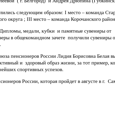
еевой ( г. Белгород) и Андрея Дрюпина (Губкинск
лились следующим образом: I место – команда Стар
ого округа ; III место – команда Корочанского район
Дипломы, медали, кубки и памятные сувениры о
зеры в общекомандном зачете получили сувениры о
.
а пенсионеров России Лидия Борисовна Белая вы
ктивный и здоровый образ жизни, за тот пример, 
ьнейших спортивных успехов.
ионеров России, которая пройдет в августе в г. Са