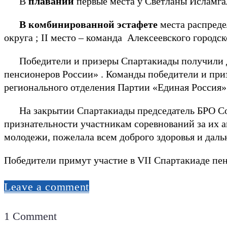
В
плавании
первые места у Светланы Исламгал
В комбинированной эстафете
места распреде
округа ; II место – команда Алексеевского городск
Победители и призеры Спартакиады получили 
пенсионеров России» . Команды победители и при
регионального отделения Партии «Единая Россия»
На закрытии Спартакиады председатель БРО Союз
признательности участникам соревнований за их а
молодежи, пожелала всем доброго здоровья и дал
Победители примут участие в VII Спартакиаде пенс
Leave a comment
1 Comment