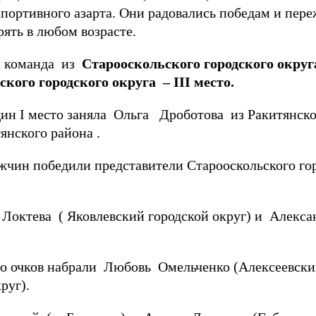
спортивного азарта. Они радовались победам и пер
ять в любом возрасте.
а команда
из
Старооскольского городского округ
кого городского округа –
III
место.
ин I место заняла Ольга Дроботова из Ракитянско
янского района .
жчин победили представители Старооскольского гор
 Локтева ( Яковлевский городской округ) и Алекс
о очков набрали Любовь Омельченко (Алексеевски
руг).