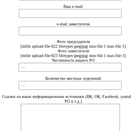
Ваш e-mail
e-mail заместителя
Фото председателя
[mfile upload-file-822 filetypes:jpeg|jpg| min-file:1 max-file:1]
Фото заместителя
[mfile upload-file-823 filetypes:jpeg|jpg| min-file:1 max-file:1]
Численность вашего РО
Количество местных отделений
Ссылки на ваши информационные источники (ВК, ОК, Facebook, youtub
РО и т.д.)