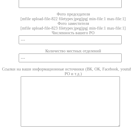
Фото председателя
[mfile upload-file-822 filetypes:jpeg|jpg| min-file:1 max-file:1]
Фото заместителя
[mfile upload-file-823 filetypes:jpeg|jpg| min-file:1 max-file:1]
Численность вашего РО
Количество местных отделений
Ссылки на ваши информационные источники (ВК, ОК, Facebook, youtub
РО и т.д.)