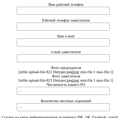
Ваш рабочий телефон
Рабочий телефон заместителя
Ваш e-mail
e-mail заместителя
Фото председателя
[mfile upload-file-822 filetypes:jpeg|jpg| min-file:1 max-file:1]
Фото заместителя
[mfile upload-file-823 filetypes:jpeg|jpg| min-file:1 max-file:1]
Численность вашего РО
Количество местных отделений
Ссылки на ваши информационные источники (ВК, ОК, Facebook, youtub