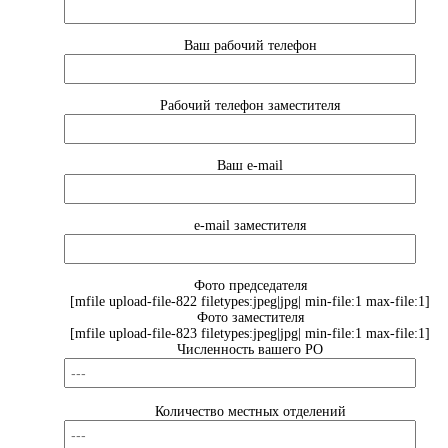
Ваш рабочий телефон
Рабочий телефон заместителя
Ваш e-mail
e-mail заместителя
Фото председателя
[mfile upload-file-822 filetypes:jpeg|jpg| min-file:1 max-file:1]
Фото заместителя
[mfile upload-file-823 filetypes:jpeg|jpg| min-file:1 max-file:1]
Численность вашего РО
Количество местных отделений