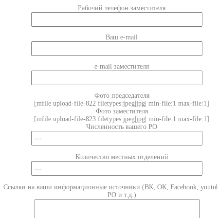
Рабочий телефон заместителя
Ваш e-mail
e-mail заместителя
Фото председателя
[mfile upload-file-822 filetypes:jpeg|jpg| min-file:1 max-file:1]
Фото заместителя
[mfile upload-file-823 filetypes:jpeg|jpg| min-file:1 max-file:1]
Численность вашего РО
Количество местных отделений
Ссылки на ваши информационные источники (ВК, ОК, Facebook, youtub
РО и т.д.)