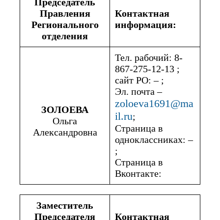
Председатель
Фото заместителя
[mfile upload-file-823 filetypes:jpeg|jpg| min-file:1 max-file:1]
Правления
Контактная
Численность вашего РО
Регионального
информация:
отделения
Количество местных отделений
Тел. рабочий: 8-
867-275-12-13 ;
сайт РО: – ;
Ссылки на ваши информационные источники (ВК, ОК, Facebook,
youtube, Сайт РО и т.д.)
Эл. почта –
zoloeva1691@ma
ЗОЛОЕВА
il.ru
;
Ольга
Страница в
Александровна
одноклассниках: –
;
Страница в
Вконтакте:
Заместитель
Председателя
Контактная