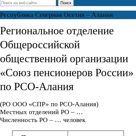
Субъект РФ
Республика Северная Осетия – Алания
ФИО Председателя
Региональное отделение
ФИО заместителя Председателя (при отсутствии поставьте "-")
Общероссийской
общественной организации
Ваш рабочий телефон
«Союз пенсионеров России»
Рабочий телефон заместителя
по РСО-Алания
Ваш e-mail
(РО ООО «СПР» по РСО-Алания)
e-mail заместителя
Местных отделений РО – …
Численность РО – … человек
Фото председателя
[mfile upload-file-822 filetypes:jpeg|jpg| min-file:1 max-file:1]