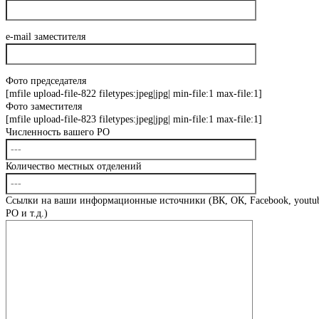
e-mail заместителя
Фото председателя
[mfile upload-file-822 filetypes:jpeg|jpg| min-file:1 max-file:1]
Фото заместителя
[mfile upload-file-823 filetypes:jpeg|jpg| min-file:1 max-file:1]
Численность вашего РО
Количество местных отделений
Ссылки на ваши информационные источники (ВК, ОК, Facebook, youtub
РО и т.д.)