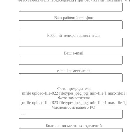
ФИО заместителя Председателя (при отсутствии поставьте "-")
Ваш рабочий телефон
Рабочий телефон заместителя
Ваш e-mail
e-mail заместителя
Фото председателя
[mfile upload-file-822 filetypes:jpeg|jpg| min-file:1 max-file:1]
Фото заместителя
[mfile upload-file-823 filetypes:jpeg|jpg| min-file:1 max-file:1]
Численность вашего РО
Количество местных отделений