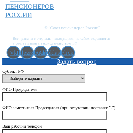
© "Союз пенсионеров России".
Все права на материалы, находящиеся на сайте, охраняются
в соответствии с законодательством РФ.
Vk
Telegram
Youtube
Odnoklassniki
Flickr
Задать вопрос
Субъект РФ
ФИО Председателя
ФИО заместителя Председателя (при отсутствии поставьте "-")
Ваш рабочий телефон