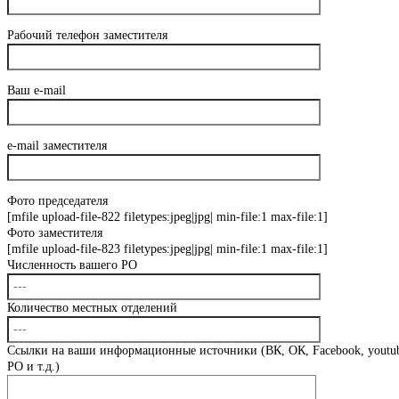
Рабочий телефон заместителя
Ваш e-mail
e-mail заместителя
Фото председателя
[mfile upload-file-822 filetypes:jpeg|jpg| min-file:1 max-file:1]
Фото заместителя
[mfile upload-file-823 filetypes:jpeg|jpg| min-file:1 max-file:1]
Численность вашего РО
Количество местных отделений
Ссылки на ваши информационные источники (ВК, ОК, Facebook, youtub
РО и т.д.)