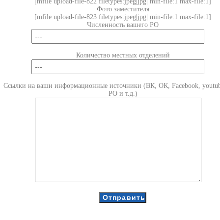
[mfile upload-file-822 filetypes:jpeg|jpg| min-file:1 max-file:1]
Фото заместителя
[mfile upload-file-823 filetypes:jpeg|jpg| min-file:1 max-file:1]
Численность вашего РО
Количество местных отделений
Ссылки на ваши информационные источники (ВК, ОК, Facebook, youtub
РО и т.д.)