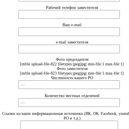
Рабочий телефон заместителя
Ваш e-mail
e-mail заместителя
Фото председателя
[mfile upload-file-822 filetypes:jpeg|jpg| min-file:1 max-file:1]
Фото заместителя
[mfile upload-file-823 filetypes:jpeg|jpg| min-file:1 max-file:1]
Численность вашего РО
Количество местных отделений
Ссылки на ваши информационные источники (ВК, ОК, Facebook, youtub
РО и т.д.)