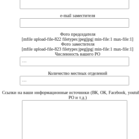
e-mail заместителя
Фото председателя
[mfile upload-file-822 filetypes:jpeg|jpg| min-file:1 max-file:1]
Фото заместителя
[mfile upload-file-823 filetypes:jpeg|jpg| min-file:1 max-file:1]
Численность вашего РО
Количество местных отделений
Ссылки на ваши информационные источники (ВК, ОК, Facebook, youtub
РО и т.д.)