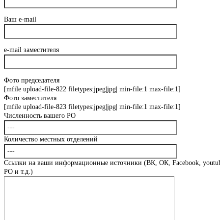
Ваш e-mail
e-mail заместителя
Фото председателя
[mfile upload-file-822 filetypes:jpeg|jpg| min-file:1 max-file:1]
Фото заместителя
[mfile upload-file-823 filetypes:jpeg|jpg| min-file:1 max-file:1]
Численность вашего РО
Количество местных отделений
Ссылки на ваши информационные источники (ВК, ОК, Facebook, youtub
РО и т.д.)