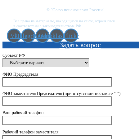
© "Союз пенсионеров России".
Все права на материалы, находящиеся на сайте, охраняются
в соответствии с законодательством РФ.
Vk
Telegram
Youtube
Odnoklassniki
Flickr
Задать вопрос
Субъект РФ
ФИО Председателя
ФИО заместителя Председателя (при отсутствии поставьте "-")
Ваш рабочий телефон
Рабочий телефон заместителя