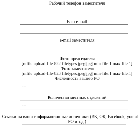
Рабочий телефон заместителя
Ваш e-mail
e-mail заместителя
Фото председателя
[mfile upload-file-822 filetypes:jpeg|jpg| min-file:1 max-file:1]
Фото заместителя
[mfile upload-file-823 filetypes:jpeg|jpg| min-file:1 max-file:1]
Численность вашего РО
Количество местных отделений
Ссылки на ваши информационные источники (ВК, ОК, Facebook, youtub
РО и т.д.)