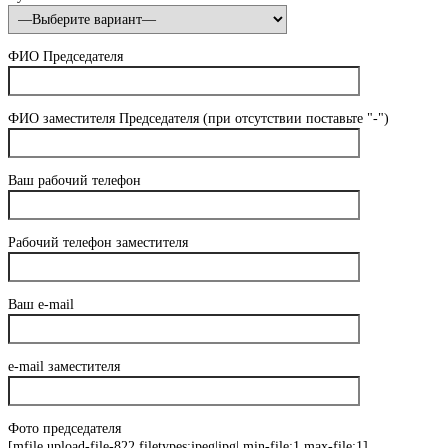
ФИО Председателя
ФИО заместителя Председателя (при отсутствии поставьте "-")
Ваш рабочий телефон
Рабочий телефон заместителя
Ваш e-mail
e-mail заместителя
Фото председателя
[mfile upload-file-822 filetypes:jpeg|jpg| min-file:1 max-file:1]