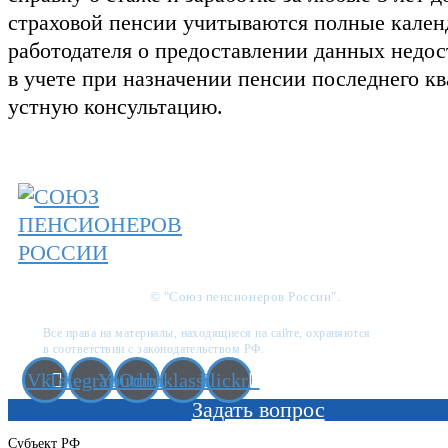
страховой пенсии учитываются полные календ
работодателя о предоставлении данных недос
в учете при назначении пенсии последнего к
устную консультацию.
© "Союз пенсионеров России".
Все права на материалы, находящиеся на сайте, охраняются
в соответствии с законодательством РФ.
Vk
Telegram
Youtube
Odnoklassniki
Flickr
Задать вопрос
Субъект РФ