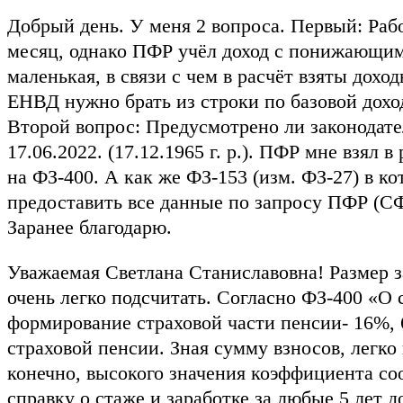
Добрый день. У меня 2 вопроса. Первый: Рабо
месяц, однако ПФР учёл доход с понижающим 
маленькая, в связи с чем в расчёт взяты доход
ЕНВД нужно брать из строки по базовой дохо
Второй вопрос: Предусмотрено ли законодате
17.06.2022. (17.12.1965 г. р.). ПФР мне взял 
на ФЗ-400. А как же ФЗ-153 (изм. ФЗ-27) в ко
предоставить все данные по запросу ПФР (СФР
Заранее благодарю.
Уважаемая Светлана Станиславовна! Размер з
очень легко подсчитать. Согласно ФЗ-400 «О
формирование страховой части пенсии- 16%,
страховой пенсии. Зная сумму взносов, легк
конечно, высокого значения коэффициента со
справку о стаже и заработке за любые 5 лет 