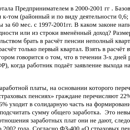
тала Предпринимателем в 2000-2001 гг . Базов
к-том (районный и по виду деятельности 0,6; 
ы за 60 мес. с 1997-2001гг. В каком законе нап
дности или из строки вменённый доход? Разм
льством брать в расчёт пенсии неполный квар
в расчёт только первый квартал. Взять в расчёт 
тором говорится о том, что в течении 3-х дней 
), когда работник подаёт заявление выхода на 
аработной платы, на основании которого пере
 страховых пенсиях» граждане перечисляют 22%
 6% уходит в солидарную часть на формирова
о подсчитать сумму общего заработка. Это нев
отношения заработных плат они не дают, следо
до 2002 года. Согласно ФЗ-400 «О страховых п