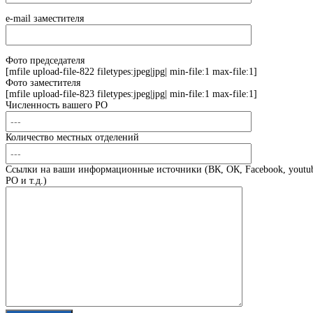
e-mail заместителя
Фото председателя
[mfile upload-file-822 filetypes:jpeg|jpg| min-file:1 max-file:1]
Фото заместителя
[mfile upload-file-823 filetypes:jpeg|jpg| min-file:1 max-file:1]
Численность вашего РО
Количество местных отделений
Ссылки на ваши информационные источники (ВК, ОК, Facebook, youtub
РО и т.д.)