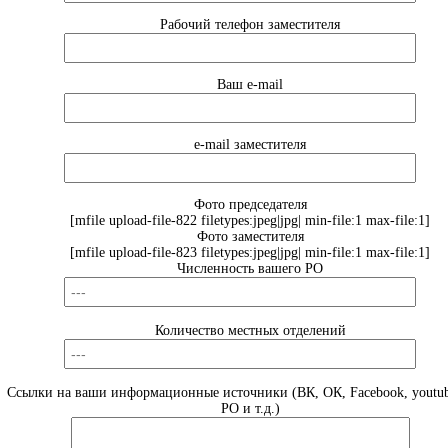
Рабочий телефон заместителя
Ваш e-mail
e-mail заместителя
Фото председателя
[mfile upload-file-822 filetypes:jpeg|jpg| min-file:1 max-file:1]
Фото заместителя
[mfile upload-file-823 filetypes:jpeg|jpg| min-file:1 max-file:1]
Численность вашего РО
Количество местных отделений
Ссылки на ваши информационные источники (ВК, ОК, Facebook, youtub
РО и т.д.)