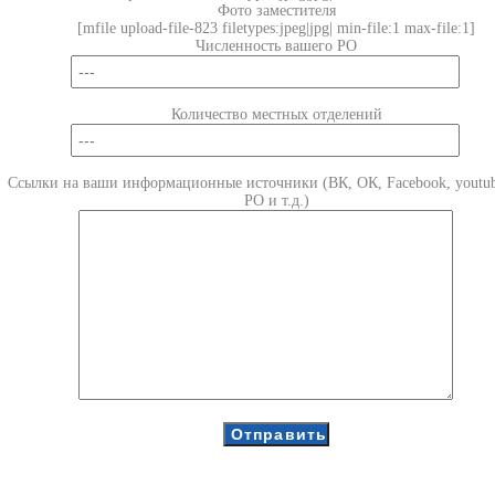
Фото заместителя
[mfile upload-file-823 filetypes:jpeg|jpg| min-file:1 max-file:1]
Численность вашего РО
Количество местных отделений
Ссылки на ваши информационные источники (ВК, ОК, Facebook, youtub
РО и т.д.)