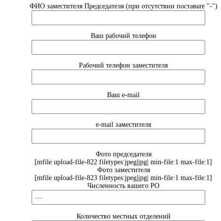
ФИО заместителя Председателя (при отсутствии поставьте "-")
Ваш рабочий телефон
Рабочий телефон заместителя
Ваш e-mail
e-mail заместителя
Фото председателя
[mfile upload-file-822 filetypes:jpeg|jpg| min-file:1 max-file:1]
Фото заместителя
[mfile upload-file-823 filetypes:jpeg|jpg| min-file:1 max-file:1]
Численность вашего РО
Количество местных отделений