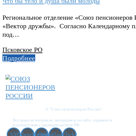
Что бы тело и душа были молоды
Региональное отделение «Союз пенсионеров 
«Вектор дружбы». Согласно Календарному пл
под…
Псковское РО
Подробнее
© "Союз пенсионеров России".
Все права на материалы, находящиеся на сайте, охраняются
в соответствии с законодательством РФ.
Vk
Telegram
Youtube
Odnoklassniki
Flickr