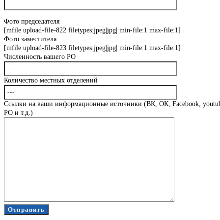
Фото председателя
[mfile upload-file-822 filetypes:jpeg|jpg| min-file:1 max-file:1]
Фото заместителя
[mfile upload-file-823 filetypes:jpeg|jpg| min-file:1 max-file:1]
Численность вашего РО
Количество местных отделений
Ссылки на ваши информационные источники (ВК, ОК, Facebook, youtub
РО и т.д.)