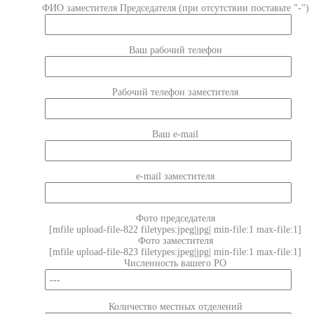
ФИО заместителя Председателя (при отсутствии поставьте "-")
Ваш рабочий телефон
Рабочий телефон заместителя
Ваш e-mail
e-mail заместителя
Фото председателя
[mfile upload-file-822 filetypes:jpeg|jpg| min-file:1 max-file:1]
Фото заместителя
[mfile upload-file-823 filetypes:jpeg|jpg| min-file:1 max-file:1]
Численность вашего РО
Количество местных отделений