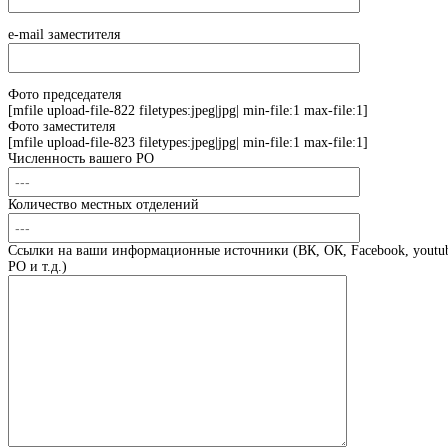
e-mail заместителя
Фото председателя
[mfile upload-file-822 filetypes:jpeg|jpg| min-file:1 max-file:1]
Фото заместителя
[mfile upload-file-823 filetypes:jpeg|jpg| min-file:1 max-file:1]
Численность вашего РО
Количество местных отделений
Ссылки на ваши информационные источники (ВК, ОК, Facebook, youtub
РО и т.д.)