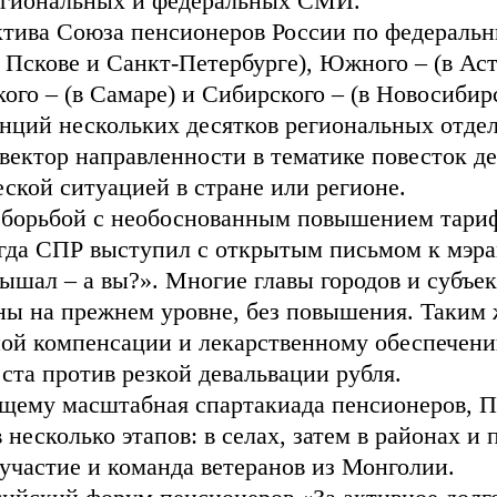
региональных и федеральных СМИ.
тива Союза пенсионеров России по федераль
в Пскове и Санкт-Петербурге), Южного – (в Ас
кого – (в Самаре) и Сибирского – (в Новосибир
енций нескольких десятков региональных отде
вектор направленности в тематике повесток д
ской ситуацией в стране или регионе.
ся борьбой с необоснованным повышением тари
гда СПР выступил с открытым письмом к мэра
шал – а вы?». Многие главы городов и субъе
ы на прежнем уровне, без повышения. Таким 
ной компенсации и лекарственному обеспечени
ста против резкой девальвации рубля.
оящему масштабная спартакиада пенсионеров, 
 несколько этапов: в селах, затем в районах и
 участие и команда ветеранов из Монголии.