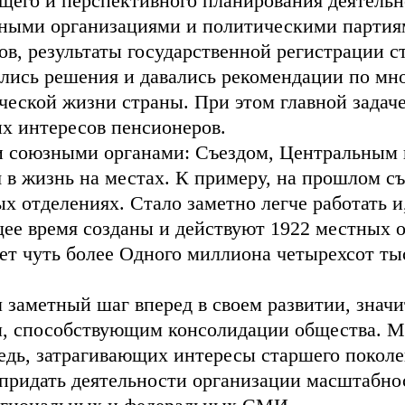
щего и перспективного планирования деятельн
нными организациями и политическими партиям
в, результаты государственной регистрации с
лись решения и давались рекомендации по мн
еской жизни страны. При этом главной задач
х интересов пенсионеров.
ми союзными органами: Съездом, Центральным
в жизнь на местах. К примеру, на прошлом съ
 отделениях. Стало заметно легче работать и,
ее время созданы и действуют 1922 местных 
т чуть более Одного миллиона четырехсот тыс
 заметный шаг вперед в своем развитии, знач
, способствующим консолидации общества. Мы
едь, затрагивающих интересы старшего поколе
придать деятельности организации масштабно