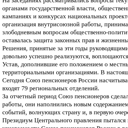
На заседаниях рассматривались вопросы теку
органами государственной власти, обществе
кампаниях и конкурсах национальных проекто
организация внутрисоюзной работы, принима
злободневным вопросам общественно-политич
оставалась защита законных прав и жизненны
Решения, принятые за эти годы руководящи
довольно успешно реализуются, воплощаются 
Устав, дополнившие его положением о местных
территориальными организациями. В настоящ
Сегодня Союз пенсионеров России насчитывае
входят 79 региональных отделений.
За отчетный период Союз пенсионеров сделал
работы, они наполнились новым содержанием
событий, волнующих страну и, в первую очер
Президиум Центрального правления пытался 