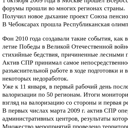
1 октября 2009 года в Москве прошел Всерос
форумы прошли во многих регионах страны.
Получил новое дыхание проект Союза пенсион
В Чебоксарах прошла Республиканская олимп
Фон 2010 года создавали такие события, как 
летие Победы в Великой Отечественной войн
стихийные бедствия, причиненные лесными п
Актив СПР принимал самое непосредственно
разъяснительной работе в ходе подготовки и 
некоторых недоработок.
Уже к 11 января, в первый рабочий день пос
валоризации по 50 регионам. Итоги монитор
взгляд на валоризацию со стороны и первая р
В первых числах марта 2009 г. актив СПР о
административных центров, результаты котор
Множество мероприятий проведено территор