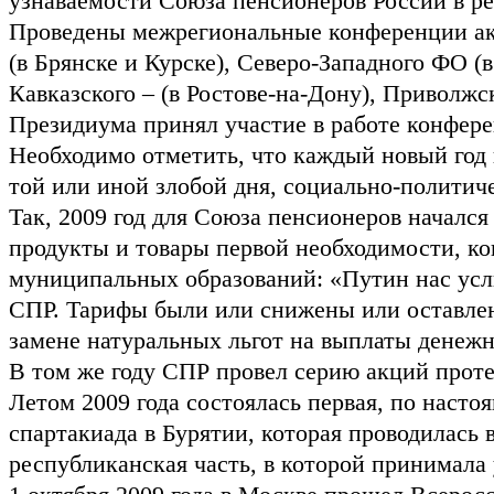
узнаваемости Союза пенсионеров России в 
Проведены межрегиональные конференции ак
(в Брянске и Курске), Северо-Западного ФО (
Кавказского – (в Ростове-на-Дону), Приволжс
Президиума принял участие в работе конфер
Необходимо отметить, что каждый новый год 
той или иной злобой дня, социально-политиче
Так, 2009 год для Союза пенсионеров начал
продукты и товары первой необходимости, ко
муниципальных образований: «Путин нас услы
СПР. Тарифы были или снижены или оставлен
замене натуральных льгот на выплаты денеж
В том же году СПР провел серию акций проте
Летом 2009 года состоялась первая, по наст
спартакиада в Бурятии, которая проводилась в
республиканская часть, в которой принимала