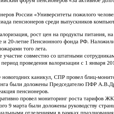
сийский форум пенсионеров «За активное долг
еров России «Университеты пожилого человек
иада пенсионеров среди выпускников компьют
валоризация, рост цен на продукты питания, н
е и 20-летие Пенсионного фонда РФ. Наложили
ожарами того лета.
е участие совместно со штатными сотрудника
в период проведения валоризации с 1 января 20
ле новогодних каникул, СПР провел блиц-монит
инга были доложены Председателю ПФР А.В.Дро
еакция пенсионеров.
перативно провел мониторинг роста тарифов Ж
ого 9 марта были доложены руководству стран
иальными отделениями в рамках празднования