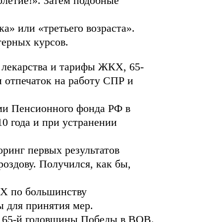
олетие!». Затем подобные
а» или «третьего возраста».
ерных курсов.
а лекарства и тарифы ЖКХ, 65-
 отпечаток на работу СПР и
ми Пенсионного фонда РФ в
10 года и при устранении
оринг первых результатов
здову. Получился, как бы,
КХ по большинству
ы для принятия мер.
 65-й годовщины Победы в ВОВ.