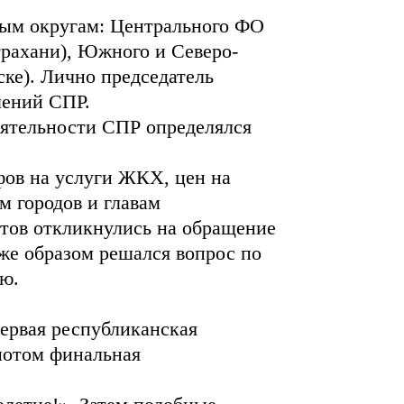
ным округам: Центрального ФО
трахани), Южного и Северо-
ске). Лично председатель
лений СПР.
еятельности СПР определялся
фов на услуги ЖКХ, цен на
м городов и главам
ктов откликнулись на обращение
же образом решался вопрос по
ю.
Первая республиканская
 потом финальная