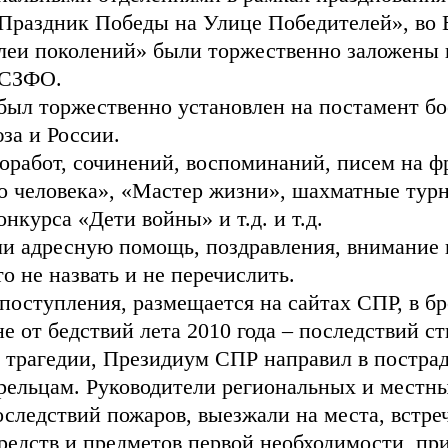
«Праздник Победы на Улице Победителей», во 
еи поколений» были торжественно заложены в
 СЗФО.
был торжественно установлен на постамент бо
за и России.
оработ, сочинений, воспоминаний, писем на ф
 человека», «Мастер жизни», шахматные тур
нкурса «Дети войны» и т.д. и т.д.
и адресную помощь, поздравления, внимание и
то не назвать и не перечислить.
оступления, размещается на сайтах СПР, в бр
не от бедствий лета 2010 года – последствий 
 о трагедии, Президиум СПР направил в постр
орельцам. Руководители региональных и местн
следствий пожаров, выезжали на места, встре
едств и предметов первой необходимости, пр