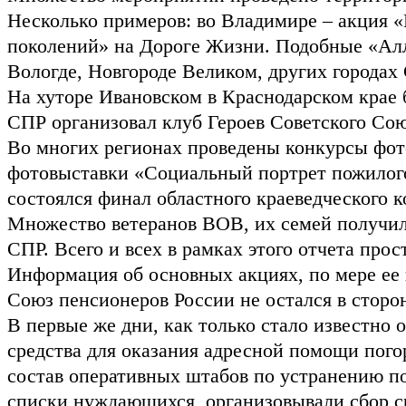
Несколько примеров: во Владимире – акция 
поколений» на Дороге Жизни. Подобные «Алл
Вологде, Новгороде Великом, других городах
На хуторе Ивановском в Краснодарском крае 
СПР организовал клуб Героев Советского Сою
Во многих регионах проведены конкурсы фот
фотовыставки «Социальный портрет пожилого
состоялся финал областного краеведческого ко
Множество ветеранов ВОВ, их семей получил
СПР. Всего и всех в рамках этого отчета прос
Информация об основных акциях, по мере ее п
Союз пенсионеров России не остался в сторо
В первые же дни, как только стало известно
средства для оказания адресной помощи пог
состав оперативных штабов по устранению по
списки нуждающихся, организовывали сбор ср