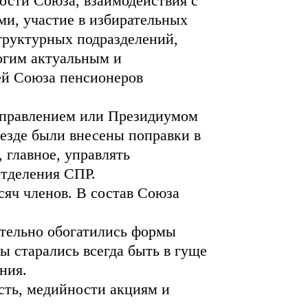
ости Союза, взаимодействия с
и, участие в избирательных
труктурных подразделений,
огим актуальным и
ей Союза пенсионеров
 правлением или Президиумом
езде были внесены поправки в
 главное, управлять
отделения СПР.
яч членов. В состав Союза
ительно обогатились формы
 старались всегда быть в гуще
ния.
сть, медийности акциям и