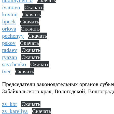
hudilaynen_0
Скачать
ivanovo
Скачать
kovtun
Скачать
lipeck
Скачать
orlova
Скачать
pechenyy
Скачать
pskov
Скачать
radaev
Скачать
ryazan
Скачать
savchenko
Скачать
tver
Скачать
Председатели законодательных органов субъе
Забайкальского края, Вологодской, Волгоград
zs_kbr
Скачать
zs_kareliya
Скачать