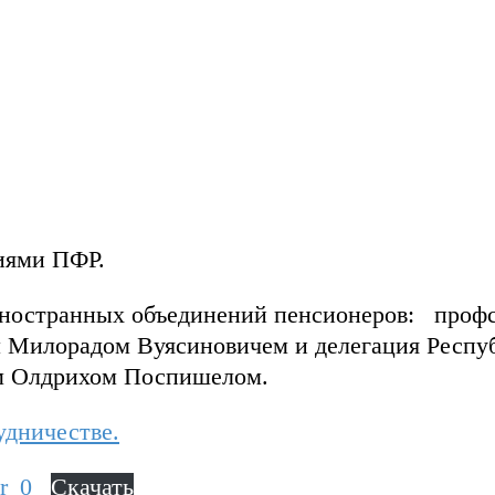
иями ПФР.
 иностранных объединений пенсионеров: проф
ем Милорадом Вуясиновичем и делегация Респу
ем Олдрихом Поспишелом.
удничестве.
r_0
Скачать