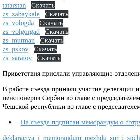
tatarstan
Скачать
zs_zabaykale
Скачать
zs_vologda
Скачать
zs_volgorgad
Скачать
zs_murman
Скачать
zs_pskov
Скачать
zs_saratov
Скачать
Приветствия прислали управляющие отделен
В работе съезда приняли участие делегации
пенсионеров Сербии во главе с председател
Чешской республики во главе с председател
На съезде подписан меморандум о сотр
deklaraciya_i_memorandum_mezhdu_spr_i_spch