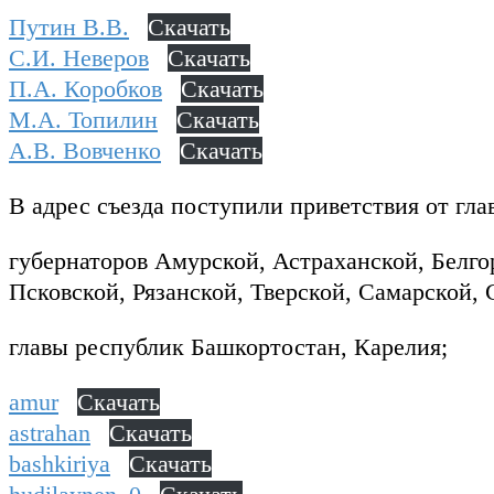
Путин В.В.
Скачать
С.И. Неверов
Скачать
П.А. Коробков
Скачать
М.А. Топилин
Скачать
А.В. Вовченко
Скачать
В адрес съезда поступили приветствия от гла
губернаторов Амурской, Астраханской, Белг
Псковской, Рязанской, Тверской, Самарской, 
главы республик Башкортостан, Карелия;
amur
Скачать
astrahan
Скачать
bashkiriya
Скачать