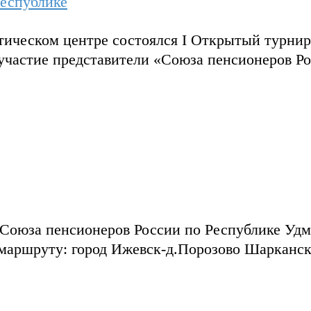
еспублике
тическом центре состоялся I Открытый турни
участие представители «Союза пенсионеров 
 Союза пенсионеров России по Республике Уд
 маршруту: город Ижевск-д.Порозово Шарканск