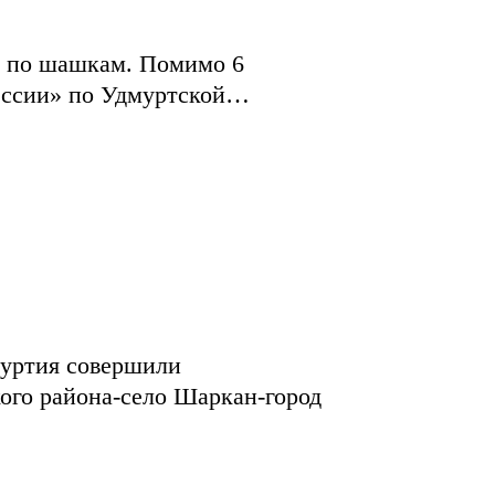
р по шашкам. Помимо 6
России» по Удмуртской…
муртия совершили
ого района-село Шаркан-город