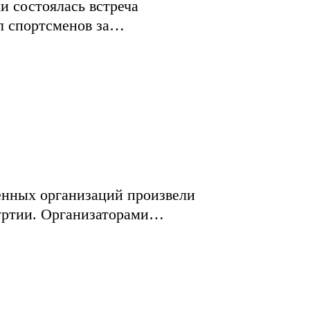
и состоялась встреча
л спортсменов за…
венных организаций произвели
муртии. Организаторами…