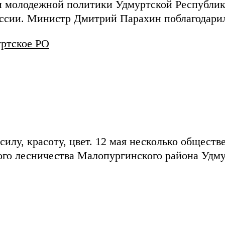
 и молодежной политики Удмуртской Республик
оссии. Министр Дмитрий Парахин поблагодари
ртское РО
илу, красоту, цвет. 12 мая несколько общест
кого лесничества Малопургинского района Уд