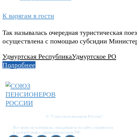
К варягам в гости
Так называлась очередная туристическая пое
осуществлена с помощью субсидии Министер
Удмуртская Республика
Удмуртское РО
Подробнее
© "Союз пенсионеров России".
Все права на материалы, находящиеся на сайте, охраняются
в соответствии с законодательством РФ.