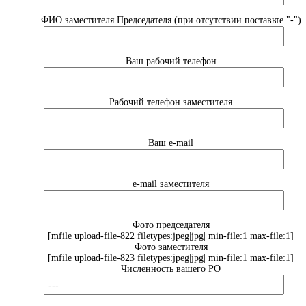
ФИО заместителя Председателя (при отсутствии поставьте "-")
Ваш рабочий телефон
Рабочий телефон заместителя
Ваш e-mail
e-mail заместителя
Фото председателя
[mfile upload-file-822 filetypes:jpeg|jpg| min-file:1 max-file:1]
Фото заместителя
[mfile upload-file-823 filetypes:jpeg|jpg| min-file:1 max-file:1]
Численность вашего РО