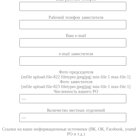
Рабочий телефон заместителя
Ваш e-mail
e-mail заместителя
Фото председателя
[mfile upload-file-822 filetypes:jpeg|jpg| min-file:1 max-file:1]
Фото заместителя
[mfile upload-file-823 filetypes:jpeg|jpg| min-file:1 max-file:1]
Численность вашего РО
Количество местных отделений
Ссылки на ваши информационные источники (ВК, ОК, Facebook, youtub
РО и т.д.)