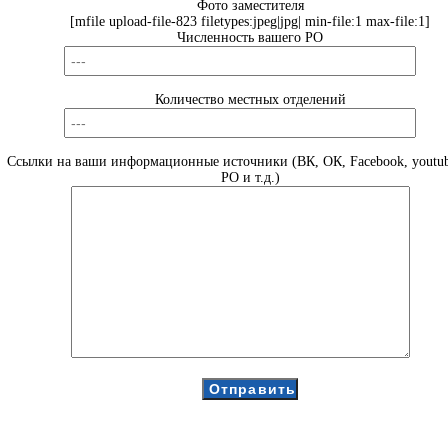
Фото заместителя
[mfile upload-file-823 filetypes:jpeg|jpg| min-file:1 max-file:1]
Численность вашего РО
Количество местных отделений
Ссылки на ваши информационные источники (ВК, ОК, Facebook, youtub
РО и т.д.)