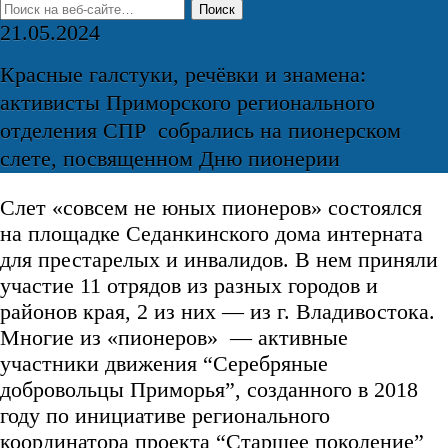
21.05.2024
Красные галстуки, речёвки и знамена:
активисты Приморского регионального
отделения СПР собрались на пионерском
слете, посвященном Дню пионерии
Слет «совсем не юных пионеров» состоялся
на площадке Седанкинского дома интерната
для престарелых и инвалидов. В нем приняли
участие 11 отрядов из разных городов и
районов края, 2 из них — из г. Владивостока.
Многие из «пионеров» — активные
участники движения “Серебряные
добровольцы Приморья”, созданного в 2018
году по инициативе регионального
координатора проекта “Старшее поколение”