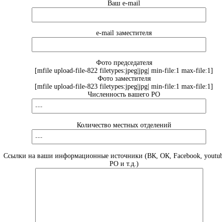
Ваш e-mail
e-mail заместителя
Фото председателя
[mfile upload-file-822 filetypes:jpeg|jpg| min-file:1 max-file:1]
Фото заместителя
[mfile upload-file-823 filetypes:jpeg|jpg| min-file:1 max-file:1]
Численность вашего РО
Количество местных отделений
Ссылки на ваши информационные источники (ВК, ОК, Facebook, youtub
РО и т.д.)